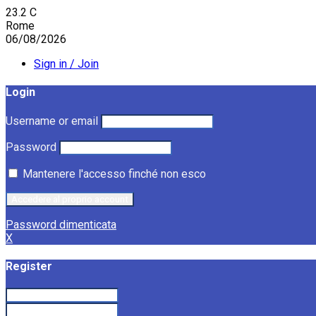
23.2
C
Rome
06/08/2026
Sign in / Join
Login
Username or email
Password
Mantenere l'accesso finché non esco
Password dimenticata
X
Register