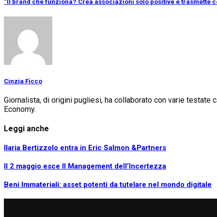
“Il brand che funziona? Crea associazioni solo positive e trasmette 
Cinzia Ficco
Giornalista, di origini pugliesi, ha collaborato con varie testat
Economy.
Leggi anche
Ilaria Bertizzolo entra in Eric Salmon &Partners
Il 2 maggio esce Il Management dell’Incertezza
Beni Immateriali: asset potenti da tutelare nel mondo digitale