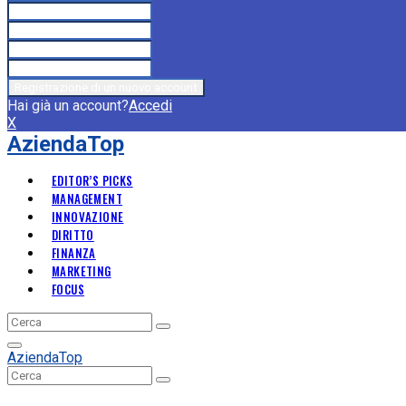
Hai già un account?
Accedi
X
AziendaTop
EDITOR’S PICKS
MANAGEMENT
INNOVAZIONE
DIRITTO
FINANZA
MARKETING
FOCUS
Search
Search
for:
Primary
AziendaTop
Menu
Search
Search
for: