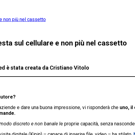
 e non più nel cassetto
esta sul cellulare e non più nel cassetto
ed è stata creata da Cristiano Vitolo
ocutore?
 aziende e dare una buona impressione, vi risponderà che
uno, i
domande.
n modo discreto e non banale l
e proprie capacità, senza nascondere
visita digitale (Kipin) – capace di inserire file, video – ha stilato.