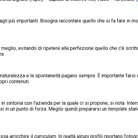
li più importanti. Bisogna raccontare quello che si fa fare in m
 meglio, evitando di ripetere alla perfezione quello che c’è scritt
e .
 naturalezza e la spontaneità pagano sempre. È importante farsi
pri contenuti.
n sintonia con l’azienda per la quale ci si propone, si nota. Inte
rsi in un punto di forza. Meglio quindi prepararsi un
template
stand
possa arricchire il curriculum. In realtà alcuni profili riportano fo