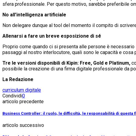
sfera professionale. Per questo motivo, sarebbe preferibile om
No all’intelligenza artificiale
Non delegare dunque al tool del momento il compito di scrivere i
Allenarsi a fare un breve esposizione di sé
Proprio come quando ci si presenta alle persone è necessario im
passaggi al nostro interlocutore, quali sono le capacità e cosa 
Tre le versioni disponibili di Kipin: Free, Gold e Platinum,
co
possibile la creazione di una firma digitale professionale da pot
La Redazione
curriculum digitale
Condividi
0
articolo precedente
Business Controller: il ruolo, le difficoltà, le responsabilità di questa
articolo successivo