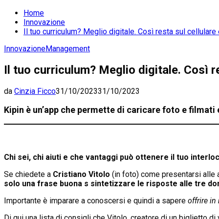
Home
Innovazione
Il tuo curriculum? Meglio digitale. Così resta sul cellulare
Innovazione
Management
Il tuo curriculum? Meglio digitale. Così r
da
Cinzia Ficco
31/10/2023
31/10/2023
Kipin è un’app che permette di caricare foto e filmati
Chi sei, chi aiuti e che vantaggi può ottenere il tuo interl
Se chiedete a
Cristiano Vitolo
(in foto) come presentarsi alle
solo una frase buona s sintetizzare le risposte alle tre 
Importante è imparare a conoscersi e quindi a sapere
offrire i
Di qui una lista di consigli che Vitolo, creatore di un biglietto di 