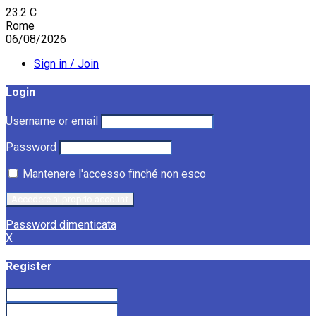
23.2
C
Rome
06/08/2026
Sign in / Join
Login
Username or email
Password
Mantenere l'accesso finché non esco
Password dimenticata
X
Register