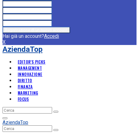
Hai già un account?
Accedi
X
AziendaTop
EDITOR’S PICKS
MANAGEMENT
INNOVAZIONE
DIRITTO
FINANZA
MARKETING
FOCUS
Search
Search
for:
Primary
AziendaTop
Menu
Search
Search
for: