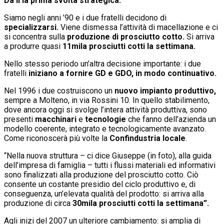
Da lì la prima svolta strategica.
Siamo negli anni ’90 e i due fratelli decidono di
specializzarsi.
Viene dismessa l’attività di macellazione e ci
si concentra sulla
produzione di prosciutto cotto.
Si arriva
a produrre quasi
11mila prosciutti cotti la settimana.
Nello stesso periodo un’altra decisione importante: i due
fratelli
iniziano a fornire GD e GDO, in modo continuativo.
Nel 1996 i due costruiscono un
nuovo impianto produttivo,
sempre a Molteno, in via Rossini 10. In quello stabilimento,
dove ancora oggi si svolge l’intera attività produttiva, sono
presenti
macchinari
e
tecnologie
che fanno dell’azienda un
modello coerente, integrato e tecnologicamente avanzato.
Come riconoscerà più volte la
Confindustria locale
.
“Nella nuova struttura – ci dice Giuseppe (in foto), alla guida
dell’impresa di famiglia – tutti i flussi materiali ed informativi
sono finalizzati alla produzione del prosciutto cotto. Ciò
consente un costante presidio del ciclo produttivo e, di
conseguenza, un’elevata qualità del prodotto: si arriva alla
produzione di circa
30mila prosciutti cotti la settimana”.
Agli inizi del 2007 un ulteriore cambiamento: si amplia di