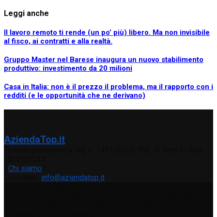
Leggi anche
Il lavoro remoto ti rende (un po’ più) libero. Ma non invisibile
al fisco, ai contratti e alla realtà.
Gruppo Master nel Barese inaugura un nuovo stabilimento
produttivo: investimento da 20 milioni
Casa in Italia: non è il prezzo il problema, ma il rapporto con i
redditi (e le opportunità che ne derivano)
AziendaTop.it
Testata giornalistica reg. n. 1481/2023, Trib. di Trani in data
28/09/2023
|
Chi siamo
|
Contattaci:
info@aziendatop.it
@2026 - aziendatop.it. Tutti i diritti sono riservati.
Associazione Culturale "Be- ARTI" Via Giuseppe Bonadies
n.61, Corato (BA) | CF : 93540080723 - p.IVA : 08823300721 -
Powered by Eggconsulting