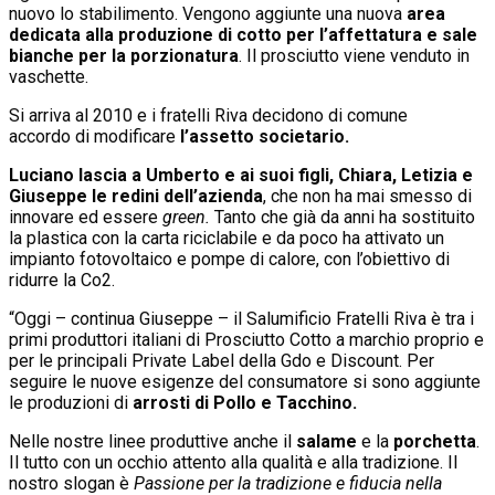
nuovo lo stabilimento. Vengono aggiunte una nuova
area
dedicata alla produzione di cotto per l’affettatura e sale
bianche per la porzionatura
. Il prosciutto viene venduto in
vaschette.
Si arriva al 2010 e i fratelli Riva decidono di comune
accordo di modificare
l’assetto societario.
Luciano lascia a Umberto e ai suoi figli, Chiara, Letizia e
Giuseppe le redini dell’azienda
, che non ha mai smesso di
innovare ed essere
green.
Tanto che già da anni ha sostituito
la plastica con la carta riciclabile e da poco ha attivato un
impianto fotovoltaico e pompe di calore, con l’obiettivo di
ridurre la Co2.
“Oggi – continua Giuseppe – il Salumificio Fratelli Riva è tra i
primi produttori italiani di Prosciutto Cotto a marchio proprio e
per le principali Private Label della Gdo e Discount. Per
seguire le nuove esigenze del consumatore si sono aggiunte
le produzioni di
arrosti di Pollo e Tacchino.
Nelle nostre linee produttive anche il
salame
e la
porchetta
.
Il tutto con un occhio attento alla qualità e alla tradizione. Il
nostro slogan è
Passione per la tradizione e fiducia nella