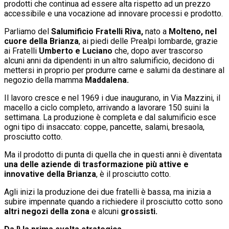
prodotti che continua ad essere alta rispetto ad un prezzo
accessibile e una vocazione ad innovare processi e prodotto.
Parliamo del
Salumificio Fratelli Riva,
nato a
Molteno, nel
cuore della Brianza
, ai piedi delle Prealpi lombarde, grazie
ai Fratelli
Umberto e Luciano
che, dopo aver trascorso
alcuni anni da dipendenti in un altro salumificio, decidono di
mettersi in proprio per produrre carne e salumi da destinare al
negozio della mamma
Maddalena.
Il lavoro cresce e nel 1969 i due inaugurano, in Via Mazzini, il
macello a ciclo completo, arrivando a lavorare 150 suini la
settimana. La produzione è completa e dal salumificio esce
ogni tipo di insaccato: coppe, pancette, salami, bresaola,
prosciutto cotto.
Ma il prodotto di punta di quella che in questi anni è diventata
una delle aziende di trasformazione più attive e
innovative della Brianza
, è il prosciutto cotto.
Agli inizi la produzione dei due fratelli è bassa, ma inizia a
subire impennate quando a richiedere il prosciutto cotto sono
altri negozi della zona
e alcuni
grossisti.