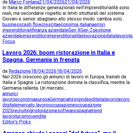
da
Marco Fontana
21/04/2026
21/04/2026
In Italia le differenze generazionali nell’imprenditorialità sono
reali, ma secondarie rispetto ai limiti strutturali del sistema.
Giovani e senior sbagliano allo stesso modo: cambia solo...
business
cash flow
crescita
economia italiana
errori
imprenditoriali
finanza aziendale
Gen X
Gen Z
gestione
aziendale
imprenditori
imprenditorialità
innovazione
italia
lavoro
le
Focus
Lavoro 2026: boom ristorazione in Italia e
Spagna, Germania in frenata
da
Redazione
18/04/2026
18/04/2026
Nel 2026 crescono gli annunci di lavoro in Europa, trainati da
Italia e Spagna. La ristorazione domina la classifica, mentre la
Germania rallenta. Un mercato...
annunci
lavoro
economia
europa
Germania
hiring
indeed
italia
lavoro
lavoro
digitale
mercato lavoro
occupazione
occupazione
2026
recruiting
ristorazione
software
spagna
trend
lavoro
turismo
vendite
Editor's Picks