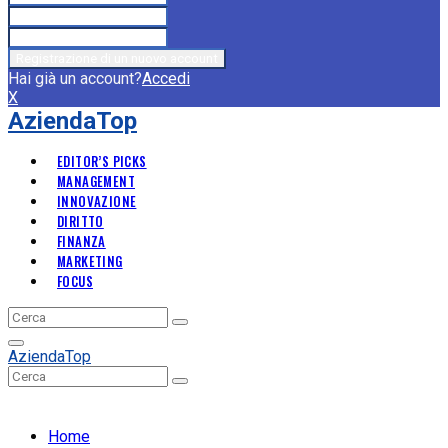
Hai già un account?
Accedi
X
AziendaTop
EDITOR’S PICKS
MANAGEMENT
INNOVAZIONE
DIRITTO
FINANZA
MARKETING
FOCUS
Search
Search
for:
Primary
AziendaTop
Menu
Search
Search
for:
Home