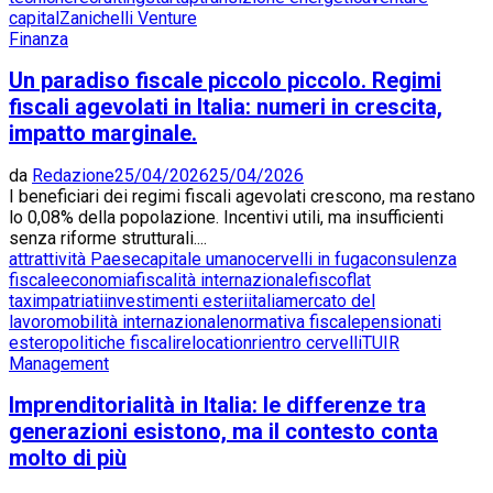
capital
Zanichelli Venture
Finanza
Un paradiso fiscale piccolo piccolo. Regimi
fiscali agevolati in Italia: numeri in crescita,
impatto marginale.
da
Redazione
25/04/2026
25/04/2026
I beneficiari dei regimi fiscali agevolati crescono, ma restano
lo 0,08% della popolazione. Incentivi utili, ma insufficienti
senza riforme strutturali....
attrattività Paese
capitale umano
cervelli in fuga
consulenza
fiscale
economia
fiscalità internazionale
fisco
flat
tax
impatriati
investimenti esteri
italia
mercato del
lavoro
mobilità internazionale
normativa fiscale
pensionati
estero
politiche fiscali
relocation
rientro cervelli
TUIR
Management
Imprenditorialità in Italia: le differenze tra
generazioni esistono, ma il contesto conta
molto di più