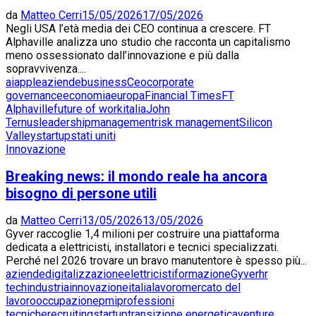
da
Matteo Cerri
15/05/2026
17/05/2026
Negli USA l’età media dei CEO continua a crescere. FT
Alphaville analizza uno studio che racconta un capitalismo
meno ossessionato dall’innovazione e più dalla
sopravvivenza....
ai
apple
aziende
business
Ceo
corporate
governance
economia
europa
Financial Times
FT
Alphaville
future of work
italia
John
Ternus
leadership
management
risk management
Silicon
Valley
startup
stati uniti
Innovazione
Breaking news: il mondo reale ha ancora
bisogno di persone utili
da
Matteo Cerri
13/05/2026
13/05/2026
Gyver raccoglie 1,4 milioni per costruire una piattaforma
dedicata a elettricisti, installatori e tecnici specializzati.
Perché nel 2026 trovare un bravo manutentore è spesso più...
aziende
digitalizzazione
elettricisti
formazione
Gyver
hr
tech
industria
innovazione
italia
lavoro
mercato del
lavoro
occupazione
pmi
professioni
tecniche
recruiting
startup
transizione energetica
venture