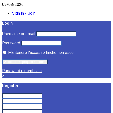
09/08/2026
Sign in / Join
Login
Username or email
Password
Mantenere l'accesso finché non esco
Password dimenticata
X
Register