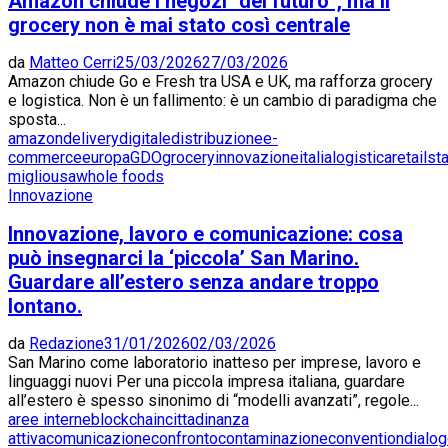
Amazon chiude i negozi “del futuro”, ma il
grocery non è mai stato così centrale
da
Matteo Cerri
25/03/2026
27/03/2026
Amazon chiude Go e Fresh tra USA e UK, ma rafforza grocery
e logistica. Non è un fallimento: è un cambio di paradigma che
sposta...
amazon
delivery
digitale
distribuzione
e-
commerce
europa
GDO
grocery
innovazione
italia
logistica
retail
sta
miglio
usa
whole foods
Innovazione
Innovazione, lavoro e comunicazione: cosa
può insegnarci la ‘piccola’ San Marino.
Guardare all’estero senza andare troppo
lontano.
da
Redazione
31/01/2026
02/03/2026
San Marino come laboratorio inatteso per imprese, lavoro e
linguaggi nuovi Per una piccola impresa italiana, guardare
all’estero è spesso sinonimo di “modelli avanzati”, regole...
aree interne
blockchain
cittadinanza
attiva
comunicazione
confronto
contaminazione
convention
dialo