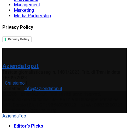
Management
Marketing
Media Partnership
Privacy Policy
Privacy Policy
AziendaTop.it
Testata giornalistica reg. n. 1481/2023, Trib. di Trani in data
28/09/2023
|
Chi siamo
|
Contattaci:
info@aziendatop.it
@2026 - aziendatop.it. Tutti i diritti sono riservati.
Associazione Culturale "Be- ARTI" Via Giuseppe Bonadies
n.61, Corato (BA) | CF : 93540080723 - p.IVA : 08823300721 -
Powered by Eggconsulting
AziendaTop
Editor’s Picks