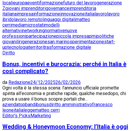
locali
europa
eventi
formazione
futuro del lavoro
generazione
Z
giovani imprenditori
governance
imprenditoria
italiana
impresa
informazione
innovazione
italia
lavoro
lavoro
ibrido
lavoro remoto
linguaggi digitali
matteo
cerri
media
microstati
modelli
alternativi
networking
normative
nuove
professioni
partecipazione
piccola impresa
pmi
politiche
giovanili
rigenerazione
san marino
sperimentazione
start-
up
tecnologia
territori
trasformazione digitale
Diritto
Bonus, incentivi e burocrazia: perché in Italia è
così complicato?
da
Redazione
24/12/2025
26/02/2026
Ogni volta è la stessa scena: l’annuncio ufficiale promette
spinta all’economia e pratiche rapide; qualche mesedopo, chi
prova a usare il bonus scopre portali che...
aziendatop
bandi
bonus
diritto amministrativo
francesco
leone
italia
legge
matteo cerri
Editor's Picks
Marketing
Wedding & Honeymoon Economy: l’Italia è oggi