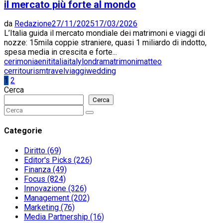
il mercato più forte al mondo
da
Redazione
27/11/2025
17/03/2026
L’Italia guida il mercato mondiale dei matrimoni e viaggi di
nozze: 15mila coppie straniere, quasi 1 miliardo di indotto,
spesa media in crescita e forte...
cerimonia
enit
italia
italy
londra
matrimoni
matteo
cerri
tourism
travel
viaggi
wedding
Paginazione
1
2
Cerca
degli
Cerca
articoli
Search
Search
for:
Categorie
Diritto
(69)
Editor's Picks
(226)
Finanza
(49)
Focus
(824)
Innovazione
(326)
Management
(202)
Marketing
(76)
Media Partnership
(16)