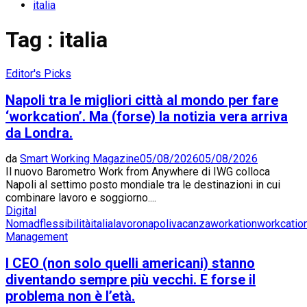
italia
Tag : italia
Editor's Picks
Napoli tra le migliori città al mondo per fare
‘workcation’. Ma (forse) la notizia vera arriva
da Londra.
da
Smart Working Magazine
05/08/2026
05/08/2026
Il nuovo Barometro Work from Anywhere di IWG colloca
Napoli al settimo posto mondiale tra le destinazioni in cui
combinare lavoro e soggiorno....
Digital
Nomad
flessibilità
italia
lavoro
napoli
vacanza
workation
workcatio
Management
I CEO (non solo quelli americani) stanno
diventando sempre più vecchi. E forse il
problema non è l’età.