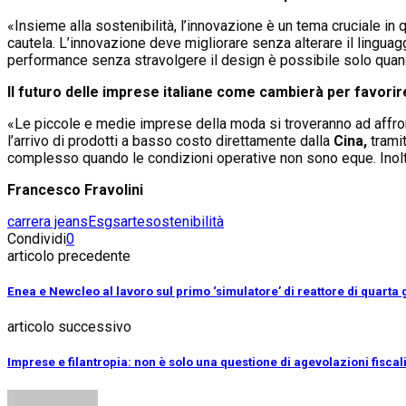
«Insieme alla sostenibilità, l’innovazione è un tema cruciale in 
cautela. L’innovazione deve migliorare senza alterare il lingua
performance senza stravolgere il design è possibile solo quando s
Il futuro delle imprese italiane come cambierà per favorire
«Le piccole e medie imprese della moda si troveranno ad affront
l’arrivo di prodotti a basso costo direttamente dalla
Cina,
tramit
complesso quando le condizioni operative non sono eque. Inoltre
Francesco Fravolini
carrera jeans
Esg
sarte
sostenibilità
Condividi
0
articolo precedente
Enea e Newcleo al lavoro sul primo ‘simulatore’ di reattore di quart
articolo successivo
Imprese e filantropia: non è solo una questione di agevolazioni fiscal