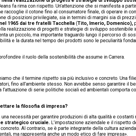
nella realizzazione di progetti e strategie di sviluppo soste
eans fa rima con rispetto. Un’attenzione che si manifesta a partire
 che raccoglie il cotone fino al consumatore finale, di operare in c
 di posizioni privilegiate, sia in termini di margini sia di prez
el 1965 dai tre fratelli Tacchella
(
Tito, Imerio, Domenico),
p
ella realizzazione di progetti e strategie di sviluppo sostenibile i
nta un piccolo, ma importante traguardo lungo il percorso di sos
ibilità e la durata nel tempo dei prodotti sono le peculiarità fonda
ofondire il ruolo della sostenibilità che assume in Carrera.
niamo che il termine
rispetto
sia più inclusivo e concreto. Una fili
oratori, fino all’ambiente stesso. Non avrebbe senso garantire il 
l’attuazione di serie politiche sociali ed ambientali comporta cost
ettare la filosofia di impresa?
una necessità per garantire produzioni di alta qualità e costanti
e strategico cruciale.
L’impostazione aziendale e il rispetto de
o concreto. Al contrario, se è parte integrante della cultura azie
entali, ma rappresenta anche un modo etico di fare impresa».