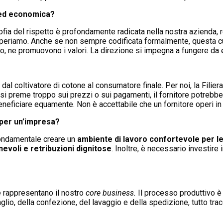
e ed economica?
a del rispetto è profondamente radicata nella nostra azienda, re
ui operiamo. Anche se non sempre codificata formalmente, questa c
to, ne promuovono i valori. La direzione si impegna a fungere d
 dal coltivatore di cotone al consumatore finale. Per noi, la Filier
si preme troppo sui prezzi o sui pagamenti, il fornitore potrebbe 
no beneficiare equamente. Non è accettabile che un fornitore operi 
 per un’impresa?
fondamentale creare un
ambiente di lavoro confortevole per le
onevoli e retribuzioni dignitose
. Inoltre, è necessario investire
 rappresentano il nostro
core business.
Il processo produttivo è 
glio, della confezione, del lavaggio e della spedizione, tutto tra