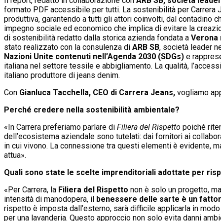
Il report, redatto in collaborazione con
ARB SB, società leader 
formato PDF accessibile per tutti. La sostenibilità per Carrera J
produttiva, garantendo a tutti gli attori coinvolti, dal contadino
impegno sociale ed economico che implica di evitare la creazione
di sostenibilità redatto dalla storica azienda fondata a
Verona n
stato realizzato con la consulenza di
ARB SB
, società leader n
Nazioni Unite contenuti nell’Agenda 2030 (SDGs)
e rapprese
italiana nel settore tessile e abbigliamento. La qualità, l’access
italiano produttore di jeans denim.
Con
Gianluca Tacchella, CEO di Carrera Jeans,
vogliamo appr
Perché credere nella sostenibilità ambientale?
«In Carrera preferiamo parlare di
Filiera del Rispetto
poiché rite
dell’ecosistema aziendale sono tutelati: dai fornitori ai collab
in cui vivono. La connessione tra questi elementi è evidente, ma 
attua».
Quali sono state le scelte imprenditoriali adottate per risp
«Per Carrera, la
Filiera del Rispetto
non è solo un progetto, ma 
intensità di manodopera, il
benessere delle sarte è un fattor
rispetto è imposta dall’esterno, sarà difficile applicarla in mod
per una lavanderia. Questo approccio non solo evita danni ambi