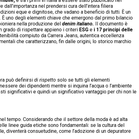
nibile,
è tra i primi in Italia a essere stato pubblicato nel
 dall’importanza nel prendersi cura dell’intera filiera
ondizioni eque e dignitose, che vadano a beneficio di tutti. È un
zi. È uno degli elementi chiave che emergono dal primo bilancio
ioniera nella produzione del
denim italiano.
Il documento è
n grado di rispettare appieno i criteri
ESG
e
i 17 principi delle
tenibilità compiuto da Carrera Jeans, autentica eccellenza
mentali che caratterizzano, fin dalle origini, lo storico marchio
era può definirsi
di rispetto
solo se tutti gli elementi
benessere dei dipendenti mentre si inquina l’acqua o l’ambiente
i significativi e quindi un significativo vantaggio per chi non le
 nel tempo. Considerando che il settore della moda è ad alta
lle linee guida etiche sono fondamentali: se la cultura del
ndale, diventerà consuetudine, come l’adozione di un depuratore