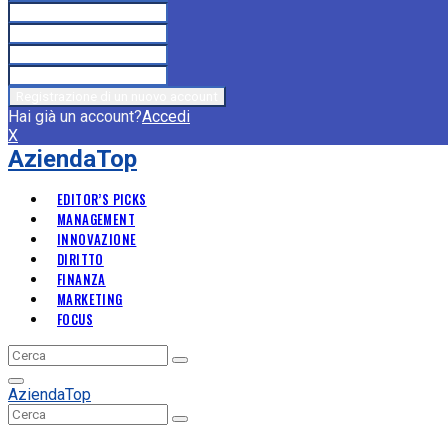
Hai già un account?
Accedi
X
AziendaTop
EDITOR’S PICKS
MANAGEMENT
INNOVAZIONE
DIRITTO
FINANZA
MARKETING
FOCUS
Search
Search
for:
Primary
AziendaTop
Menu
Search
Search
for: