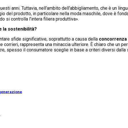
questi anni. Tuttavia, nell’ambito dell’abbigliamento, che è un li
ggio del prodotto, in particolare nella moda maschile, dove è fo
i controlla l’intera filiera produttiva».
 la sostenibilità?
are sfide significative, soprattutto a causa della
concorrenza
e corrieri, rappresenta una minaccia ulteriore. È chiaro che un pe
, spesso il consumatore sceglie in base a criteri diversi dalla s
a generazione
i