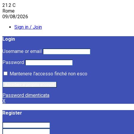
21.2
C
Rome
09/08/2026
Sign in / Join
Login
Username or email
Password
Mantenere l'accesso finché non esco
Password dimenticata
X
Register