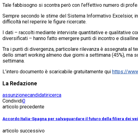
Tale fabbisogno si scontra però con l’effettivo numero di profe
Sempre secondo le stime del Sistema Informativo Excelsior, inf
difficoltà nel reperire le figure ricercate.
I dati – raccolti mediante interviste quantitative e qualitative 
diversificati – hanno fatto emergere punti di incontro e disallin
Tra i punti di divergenza, particolare rilevanza è assegnata al 
dello smart working almeno due giorni a settimana (45%), ma so
settimana.
L’intero documento è scaricabile gratuitamente qui
https://www
La Redazione
assunzione
candidati
ricerca
Condividi
0
articolo precedente
Accordo Italia-Spagna per salvaguardare il futuro della filiera dei veic
articolo successivo