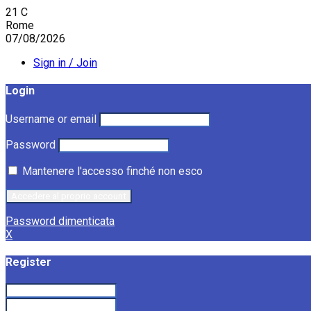
21
C
Rome
07/08/2026
Sign in / Join
Login
Username or email
Password
Mantenere l'accesso finché non esco
Password dimenticata
X
Register