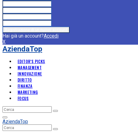
Hai già un account?
Accedi
X
AziendaTop
EDITOR’S PICKS
MANAGEMENT
INNOVAZIONE
DIRITTO
FINANZA
MARKETING
FOCUS
Search
Search
for:
Primary
AziendaTop
Menu
Search
Search
for: