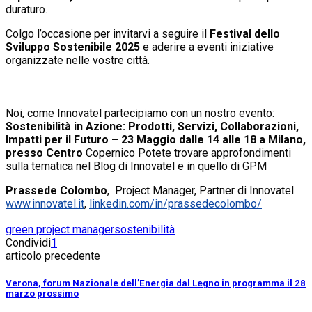
duraturo.
Colgo l’occasione per invitarvi a seguire il
Festival dello
Sviluppo Sostenibile 2025
e aderire a eventi iniziative
organizzate nelle vostre città.
Noi, come Innovatel partecipiamo con un nostro evento:
Sostenibilità in Azione: Prodotti, Servizi, Collaborazioni,
Impatti per il Futuro – 23 Maggio dalle 14 alle 18 a Milano,
presso Centro
Copernico Potete trovare approfondimenti
sulla tematica nel Blog di Innovatel e in quello di GPM
Prassede Colombo
, Project Manager, Partner di Innovatel
www.innovatel.it
,
linkedin.com/in/prassedecolombo/
green project manager
sostenibilità
Condividi
1
articolo precedente
Verona, forum Nazionale dell’Energia dal Legno in programma il 28
marzo prossimo