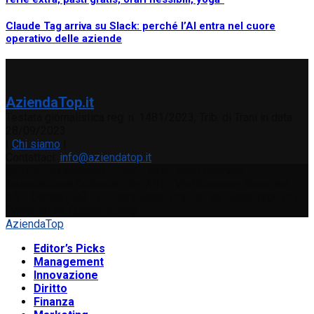
Claude Tag arriva su Slack: perché l’AI entra nel cuore
operativo delle aziende
AziendaTop.it
Testata giornalistica reg. n. 1481/2023, Trib. di Trani in data
28/09/2023
|
Chi siamo
|
Contattaci:
info@aziendatop.it
@2026 - aziendatop.it. Tutti i diritti sono riservati.
Associazione Culturale "Be- ARTI" Via Giuseppe Bonadies
n.61, Corato (BA) | CF : 93540080723 - p.IVA : 08823300721 -
Powered by Eggconsulting
AziendaTop
Editor’s Picks
Management
Innovazione
Diritto
Finanza