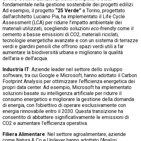
fondamentale nella gestione sostenibile dei progetti edilizi.
Ad esempio, il progetto
“25 Verde”
a Torino, progettato
dall’architetto Luciano Pia, ha implementato il Life Cycle
Assessment (LCA) per ridurre l’impatto ambientale dei
materiali utilizzati, scegliendo soluzioni
eco-friendly
come il
cemento a basse emissioni di CO2, materiali riciclati,
tecnologie energetiche avanzate e con un sistema di terrazze
verdi e giardini pensili che offrono spazi verdi utili a far
aumentare la biodiversità urbana e migliorano la qualità
dell’aria e dell’acqua.
Industria IT
: Aziende leader nel settore dello sviluppo
software, tra cui Google e Microsoft, hanno adottato il Carbon
Footprint Analysis per ottimizzare l’efficienza energetica dei
propri data center. Ad esempio, Microsoft ha implementato
soluzioni basate su intelligenza artificiale per ridurre il
consumo energetico e migliorare la gestione della domanda
di energia, con l’obiettivo di operare esclusivamente con
energia rinnovabile entro il 2030. Questa transizione ha
consentito di abbattere significativamente le emissioni di
CO2 e aumentare l’efficienza operativa.
Filiera Alimentare
: Nel settore agroalimentare, aziende
come Natura & Co e Unilever hanno adottato l’Analisi