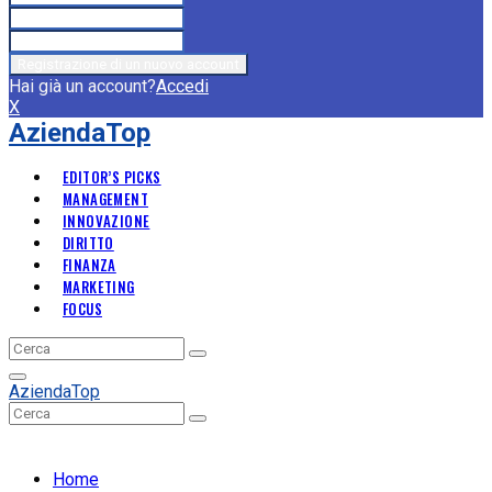
Hai già un account?
Accedi
X
AziendaTop
EDITOR’S PICKS
MANAGEMENT
INNOVAZIONE
DIRITTO
FINANZA
MARKETING
FOCUS
Search
Search
for:
Primary
AziendaTop
Menu
Search
Search
for:
Home