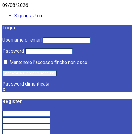
09/08/2026
Sign in / Join
Login
Username or email
Password
Mantenere l'accesso finché non esco
Password dimenticata
X
Register