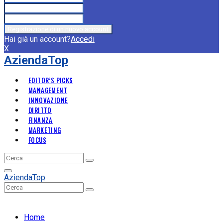
Hai già un account?
Accedi
X
AziendaTop
EDITOR’S PICKS
MANAGEMENT
INNOVAZIONE
DIRITTO
FINANZA
MARKETING
FOCUS
Search
Search
for:
Primary
AziendaTop
Menu
Search
Search
for:
Home