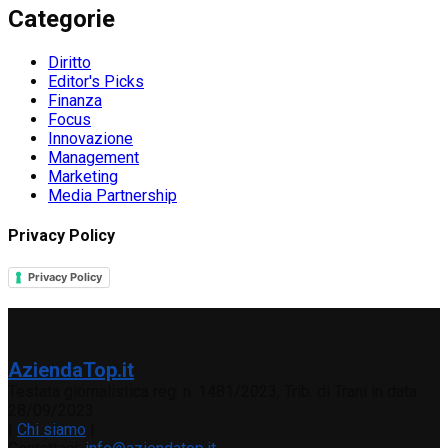
Categorie
Diritto
Editor's Picks
Finanza
Focus
Innovazione
Management
Marketing
Media Partnership
Privacy Policy
Privacy Policy
AziendaTop.it
Testata giornalistica reg. n. 1481/2023, Trib. di Trani in data
28/09/2023
|
Chi siamo
|