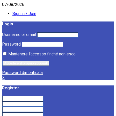
07/08/2026
Sign in / Join
Login
Username or email
Password
Mantenere l'accesso finché non esco
Password dimenticata
X
Register