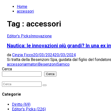
Home
accessori
Tag : accessori
Editor's Picks
Innovazione
Nautica: le innovazioni più grandi? In una ex 
da
Cinzia Ficco
20/03/2024
20/03/2024
Si tratta della Besenzoni Spa, guidata dal figlio del fondator
accessori
armatori
Besenzoni
Sarnico
Cerca
Cerca
Search
Search
for:
Categorie
Diritto
(69)
Editor's Picks
(226)