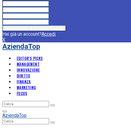
Hai già un account?
Accedi
X
AziendaTop
EDITOR’S PICKS
MANAGEMENT
INNOVAZIONE
DIRITTO
FINANZA
MARKETING
FOCUS
Search
Search
for:
Primary
AziendaTop
Menu
Search
Search
for: