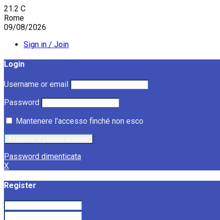
21.2
C
Rome
09/08/2026
Sign in / Join
Login
Username or email
Password
Mantenere l'accesso finché non esco
Password dimenticata
X
Register