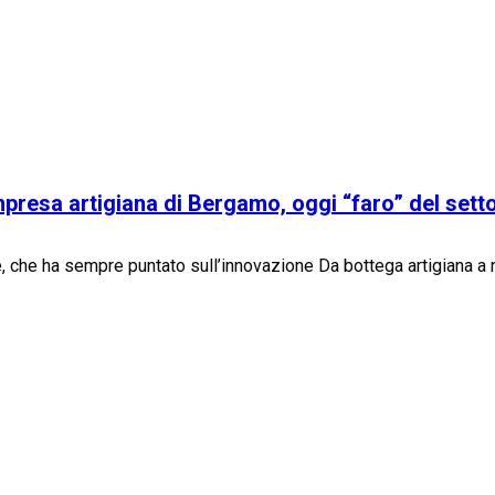
impresa artigiana di Bergamo, oggi “faro” del sett
e, che ha sempre puntato sull’innovazione Da bottega artigiana a r