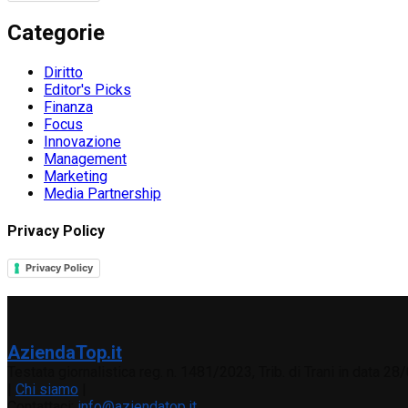
Categorie
Diritto
Editor's Picks
Finanza
Focus
Innovazione
Management
Marketing
Media Partnership
Privacy Policy
Privacy Policy
AziendaTop.it
Testata giornalistica reg. n. 1481/2023, Trib. di Trani in data 2
|
Chi siamo
|
Contattaci:
info@aziendatop.it