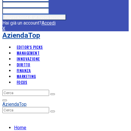
Hai già un account?
Accedi
X
AziendaTop
EDITOR’S PICKS
MANAGEMENT
INNOVAZIONE
DIRITTO
FINANZA
MARKETING
FOCUS
Search
Search
for:
Primary
AziendaTop
Menu
Search
Search
for:
Home