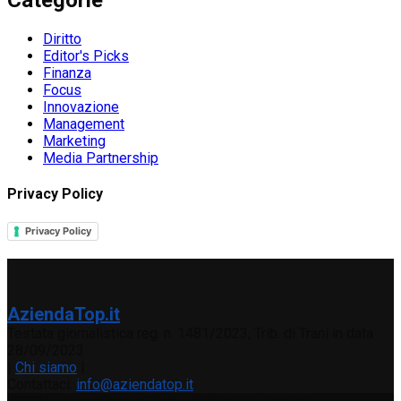
Categorie
Diritto
Editor's Picks
Finanza
Focus
Innovazione
Management
Marketing
Media Partnership
Privacy Policy
Privacy Policy
AziendaTop.it
Testata giornalistica reg. n. 1481/2023, Trib. di Trani in data
28/09/2023
|
Chi siamo
|
Contattaci:
info@aziendatop.it