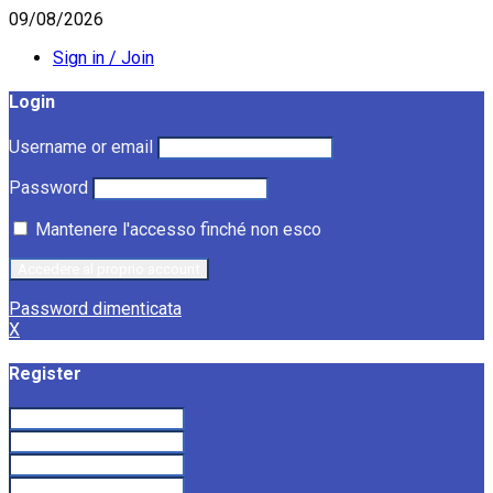
09/08/2026
Sign in / Join
Login
Username or email
Password
Mantenere l'accesso finché non esco
Password dimenticata
X
Register