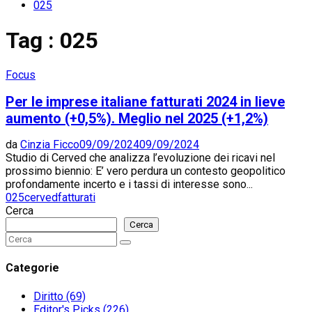
025
Tag : 025
Focus
Per le imprese italiane fatturati 2024 in lieve
aumento (+0,5%). Meglio nel 2025 (+1,2%)
da
Cinzia Ficco
09/09/2024
09/09/2024
Studio di Cerved che analizza l’evoluzione dei ricavi nel
prossimo biennio: E’ vero perdura un contesto geopolitico
profondamente incerto e i tassi di interesse sono...
025
cerved
fatturati
Cerca
Cerca
Search
Search
for:
Categorie
Diritto
(69)
Editor's Picks
(226)