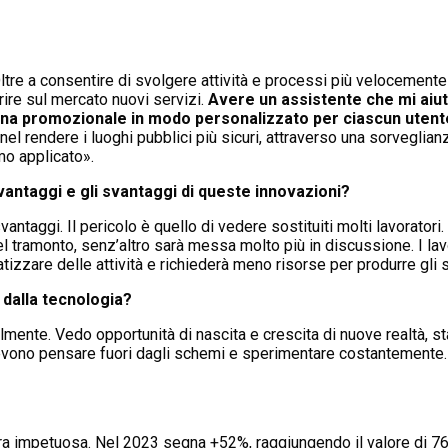
ltre a consentire di svolgere attività e processi più velocemente 
erire sul mercato nuovi servizi.
Avere un assistente che mi aiut
gna promozionale in modo personalizzato per ciascun utent
 nel rendere i luoghi pubblici più sicuri, attraverso una sorveglian
mo applicato».
 vantaggi e gli svantaggi di queste innovazioni?
taggi. Il pericolo è quello di vedere sostituiti molti lavoratori.
del tramonto, senz’altro sarà messa molto più in discussione. I lav
tizzare delle attività e richiederà meno risorse per produrre gli st
 dalla tecnologia?
mente. Vedo opportunità di nascita e crescita di nuove realtà, st
evono pensare fuori dagli schemi e sperimentare costantemente
aniera impetuosa. Nel 2023 segna +52%, raggiungendo il valore di 7