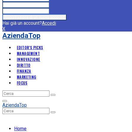
Hai già un account?
Accedi
X
AziendaTop
EDITOR’S PICKS
MANAGEMENT
INNOVAZIONE
DIRITTO
FINANZA
MARKETING
FOCUS
Search
Search
for:
Primary
AziendaTop
Menu
Search
Search
for:
Home