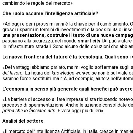
cambiando le regole del mercato».
Che ruolo assume l’intelligenza artificiale?
«Ad oggi e per i prossimi anni è la chiave per il cambiamento. O
grossi risparmi in termini di investimenti o la possibilità di ins
una presentazione, costruire il testo di una nuova campa
passiamo alla sicurezza, nel mondo
smart city
l’AI può aiutare
le infrastrutture stradali. Sono alcune delle soluzioni che abbia
La nuova frontiera del futuro è la tecnologia. Quali sono i
«Dei vantaggi abbiamo parlato, ma mi voglio soffermare sugli svan
del lavoro.
La figura del
knowledge worker
, se non è sul viale 
saranno forse sostituiti, ma l’IA, ad esempio, aiuterà nell’automa
L’economia in senso più generale quali benefici può avere
«La barriera di accesso al fare impresa si sta riducendo notevol
processo di sperimentazione. Anche le aziende consolidate d
prima che
lo facciano altri
. È vera oggi più di ieri».
Analisi del settore
«Il mercato dell’Intelligenza Artificiale, in Italia, cresce in m