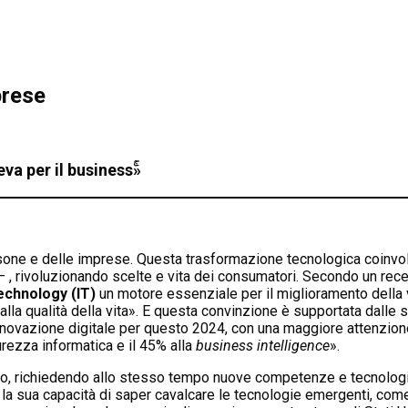
prese
va per il businessۚ»
ersone e delle imprese. Questa trasformazione tecnologica coinvo
 , rivoluzionando scelte e vita dei consumatori. Secondo un rece
echnology (IT)
un motore essenziale per il miglioramento della vi
lla qualità della vita». E questa convinzione è supportata dalle s
ovazione digitale per questo 2024, con una maggiore attenzione v
urezza informatica e il 45% alla
business intelligence
».
ato, richiedendo allo stesso tempo nuove competenze e tecnologie
la sua capacità di saper cavalcare le tecnologie emergenti, come l’