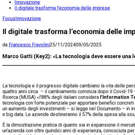
Innovazione
Il digitale trasforma l’economia delle imprese
Focus
Innovazione
Il digitale trasforma l’economia delle im
da
Francesco Fravolini
25/11/2024
09/05/2025
Marco Gatti (Key2): «La tecnologia deve essere una le
La tecnologia e il progresso digitale cambiano la vita delle p
quattro anni circa – il cambiamento comincia dopo il Covid-19 –
Ricerca (MUSA) «l’88% degli italiani considera
l’Information T
tecnologia con forte potenziale per apportare benefici concreti a
un aumento degli investimenti – si legge nel Documento – in inn
e big data. Le aziende destineranno il 57% della spesa alla sic
È la dimostrazione pratica di quanto sia in espansione il merc
un’azienda con oltre quindici anni di esperienza, conosciuta per 