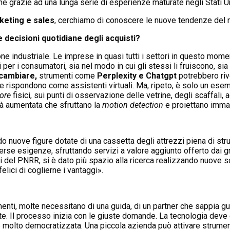
che grazie ad una lunga serie di esperienze maturate negli Stati Un
rketing e sales
, cerchiamo di conoscere le nuove tendenze del m
decisioni quotidiane degli acquisti?
one industriale. Le imprese in quasi tutti i settori in questo mome
r i consumatori, sia nel modo in cui gli stessi li fruiscono, sia
 cambiare,
strumenti come
Perplexity e Chatgpt
potrebbero riv
che rispondono come assistenti virtuali. Ma, ripeto, è solo un es
ore
fisici, sui punti di osservazione delle vetrine, degli scaffal
altà aumentata che sfruttano la
motion detection
e proiettano immagi
do nuove figure dotate di una cassetta degli attrezzi piena di st
verse esigenze, sfruttando servizi a valore aggiunto offerto dai 
ndi del PNRR, si è dato più spazio alla ricerca realizzando nuove
ici di coglierne i vantaggi».
enti, molte necessitano di una guida, di un partner che sappia 
 Il processo inizia con le giuste domande. La tecnologia deve es
è molto democratizzata. Una piccola azienda può attivare strument