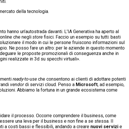
iti.
ercato della tecnologia.
nto hanno un’autostrada davanti. L’IA Generativa ha aperto al
 online che negli
store
fisici. Faccio un esempio su tutti: basti
oluzionare il modo in cui le persone fruiscono informazioni sul
empio. Ne posso fare un altro: per le aziende in questo momento
i, adeguare le proposte promozionali di conseguenza anche in
ni realizzate in 3d su specchi virtuali».
rumenti
ready-to-use
che consentono ai clienti di adottare potenti
grandi
vendor
di servizi cloud. Penso a
Microsoft
, ad esempio,
 soluzioni. Abbiamo la fortuna in un grande ecosistema come
guidare il processo. Occorre comprendere il business, come
sere una leva per il business e non fine a se stessa. Il
i a costi bassi e flessibili, andando a creare
nuovi servizi
e