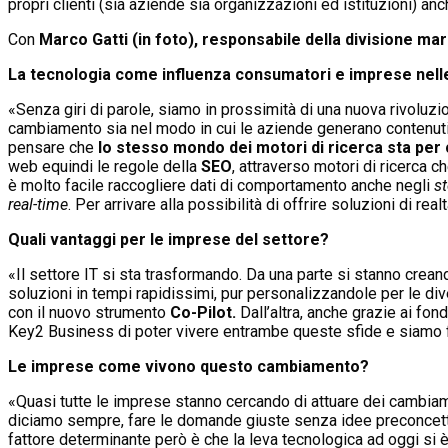
propri clienti (sia aziende sia organizzazioni ed istituzioni) an
Con
Marco Gatti (in foto), responsabile della divisione ma
La tecnologia come influenza consumatori e imprese nelle 
«Senza giri di parole, siamo in prossimità di una nuova rivoluzi
cambiamento sia nel modo in cui le aziende generano contenuti pe
pensare che
lo stesso mondo dei motori di ricerca sta per
web equindi le regole della
SEO
, attraverso motori di ricerca 
è molto facile raccogliere dati di comportamento anche negli
st
real-time
. Per arrivare alla possibilità di offrire soluzioni di re
Quali vantaggi per le imprese del settore?
«Il settore IT si sta trasformando. Da una parte si stanno crean
soluzioni in tempi rapidissimi, pur personalizzandole per le di
con il nuovo strumento
Co-Pilot.
Dall’altra, anche grazie ai fo
Key2 Business di poter vivere entrambe queste sfide e siamo fel
Le imprese come vivono questo cambiamento?
«Quasi tutte le imprese stanno cercando di attuare dei cambiam
diciamo sempre, fare le domande giuste senza idee preconcette.
fattore determinante però è che la leva tecnologica ad oggi si 