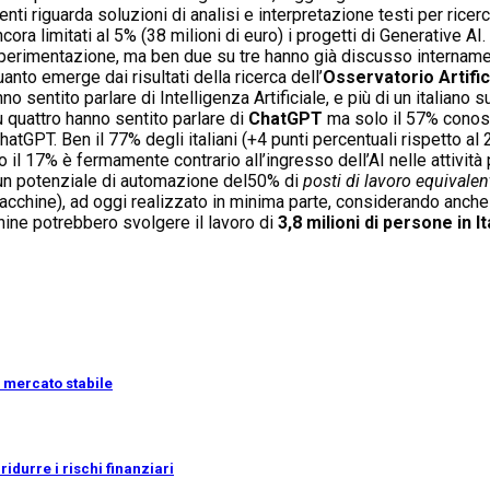
ti riguarda soluzioni di analisi e interpretazione testi per ricer
ra limitati al 5% (38 milioni di euro) i progetti di Generative AI.
i sperimentazione, ma ben due su tre hanno già discusso intername
anto emerge dai risultati della ricerca dell’
Osservatorio Artific
hanno sentito parlare di Intelligenza Artificiale, e più di un itali
u quattro hanno sentito parlare di
ChatGPT
ma solo il 57% conosce
hatGPT. Ben il 77% degli italiani (+4 punti percentuali rispetto al 2
o il 17% è fermamente contrario all’ingresso dell’AI nelle attività
e ha un potenziale di automazione del50% di
posti di lavoro equivalen
acchine), ad oggi realizzato in minima parte, considerando anche c
hine potrebbero svolgere il lavoro di
3,8 milioni di persone in It
i mercato stabile
idurre i rischi finanziari