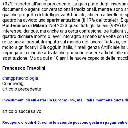
+32% rispetto all’anno precedente. La gran parte degli investimen
documenti o agenti conversazionali tradizionali, mentre sono anco
qualche progetto di Intelligenza Artificiale, almeno a livello d
quattro ha avviato una sperimentazione (il 17% del totale)». È qu
Politecnico di Milano
. Nel 2023 quasi tutti gli italiani (98%) 
interesse, dunque, ma anche una certa confusione: tre italiani s
quattro dichiara inoltre di aver interagito almeno una volta con C
relazione ai possibili impatti sul mondo del lavoro. Tuttavia, sol
molto significativi. Già oggi, in Italia, l’Intelligenza Artificial
impiegato in singole attività che possono essere affidati alle m
sostituzione. Ma da qui a 10 anni, le nuove capacità delle macc
Francesco Fravolini
chatgpt
tecnologia
Condividi
0
articolo precedente
Investimenti diretti esteri in Europa: -4%, ma l’Italia mantiene quota d
articolo successivo
Recupero crediti 4.0: come le aziende possono gestire i pagamenti e r