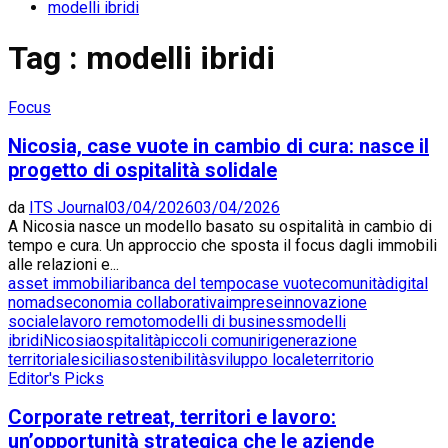
modelli ibridi
Tag : modelli ibridi
Focus
Nicosia, case vuote in cambio di cura: nasce il
progetto di ospitalità solidale
da
ITS Journal
03/04/2026
03/04/2026
A Nicosia nasce un modello basato su ospitalità in cambio di
tempo e cura. Un approccio che sposta il focus dagli immobili
alle relazioni e...
asset immobiliari
banca del tempo
case vuote
comunità
digital
nomads
economia collaborativa
imprese
innovazione
sociale
lavoro remoto
modelli di business
modelli
ibridi
Nicosia
ospitalità
piccoli comuni
rigenerazione
territoriale
sicilia
sostenibilità
sviluppo locale
territorio
Editor's Picks
Corporate retreat, territori e lavoro:
un’opportunità strategica che le aziende