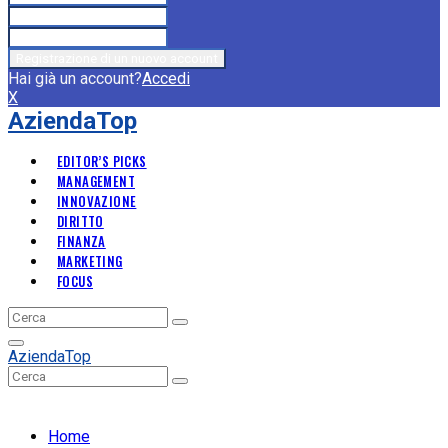
Hai già un account?
Accedi
X
AziendaTop
EDITOR’S PICKS
MANAGEMENT
INNOVAZIONE
DIRITTO
FINANZA
MARKETING
FOCUS
Search
Search
for:
Primary
AziendaTop
Menu
Search
Search
for:
Home