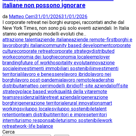
italiane non possono ignorare
da
Matteo Cerri
31/01/2026
31/01/2026
I corporate retreat nei borghi europei, raccontati anche dal
New York Times, non sono più solo eventi aziendali. In Italia
stanno emergendo modelli evoluti che...
attrazione talenti
aziende italiane
aziende remote-first
borghi e
lavoro
borghi italiani
community based development
corporate
culture
corporate retreat
corporate strategy
distributed
work
economia dei luoghi
economia locale
employer
branding
future of work
hospitality evoluta
innovazione
sociale
investimenti immobiliari sostenibili
investimenti
territoriali
lavoro e benessere
lavoro ibrido
lavoro nei
borghi
lavoro post-pandemia
lavoro remoto
leadership
distribuita
matteo cerri
modelli ibridi
off-site aziendali
offsite
strategy
place based work
qualità della vita
remote
teams
residenzialità
retreat aziendali
rigenerazione
borghi
rigenerazione territoriale
rural innovation
smart
working
sviluppo locale
sviluppo sostenibile
talent
retention
team distribuiti
territori e imprese
territori
interni
turismo responsabile
turismo sostenibile
work
retreat
work-life balance
Cerca