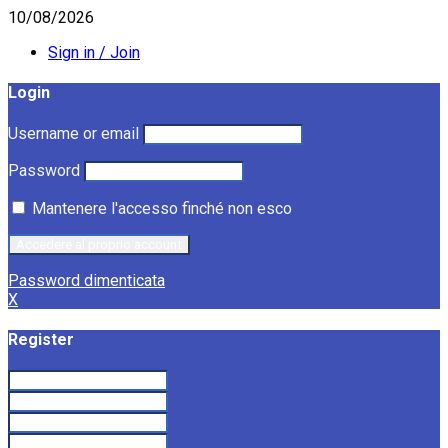
10/08/2026
Sign in / Join
Login
Username or email
Password
Mantenere l'accesso finché non esco
Password dimenticata
X
Register