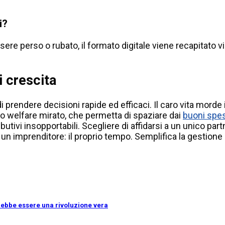
i?
e perso o rubato, il formato digitale viene recapitato via
i crescita
endere decisioni rapide ed efficaci. Il caro vita morde i bi
ano welfare mirato, che permetta di spaziare dai
buoni spe
butivi insopportabili. Scegliere di affidarsi a un unico partn
un imprenditore: il proprio tempo. Semplifica la gestione e
otrebbe essere una rivoluzione vera