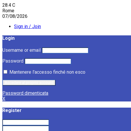
28.4
C
Rome
07/08/2026
Sign in / Join
Login
Username or email
Password
Mantenere l'accesso finché non esco
Password dimenticata
X
Register