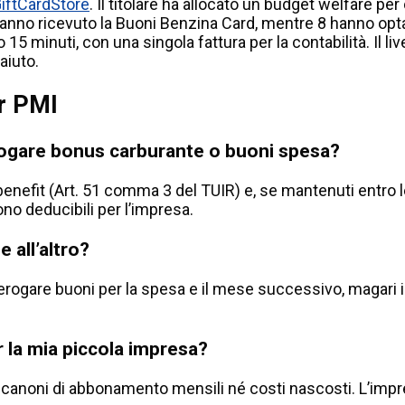
iftCardStore
. Il titolare ha allocato un budget welfare pe
hanno ricevuto la Buoni Benzina Card, mentre 8 hanno opta
sto 15 minuti, con una singola fattura per la contabilità. Il 
aiuto.
er PMI
 erogare bonus carburante o buoni spesa?
enefit (Art. 51 comma 3 del TUIR) e, se mantenuti entro le
no deducibili per l’impresa.
 all’altro?
 erogare buoni per la spesa e il mese successivo, magari i
r la mia piccola impresa?
canoni di abbonamento mensili né costi nascosti. L’impre