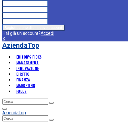
Hai già un account?
Accedi
X
AziendaTop
EDITOR’S PICKS
MANAGEMENT
INNOVAZIONE
DIRITTO
FINANZA
MARKETING
FOCUS
Search
Search
for:
Primary
AziendaTop
Menu
Search
Search
for: