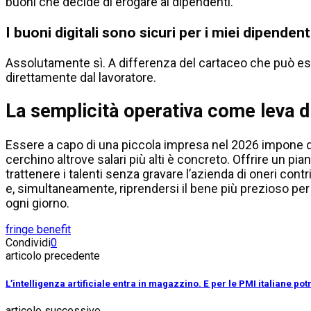
buoni che decide di erogare ai dipendenti.
I buoni digitali sono sicuri per i miei dipendent
Assolutamente sì. A differenza del cartaceo che può esser
direttamente dal lavoratore.
La semplicità operativa come leva d
Essere a capo di una piccola impresa nel 2026 impone di pr
cerchino altrove salari più alti è concreto. Offrire un pi
trattenere i talenti senza gravare l’azienda di oneri contri
e, simultaneamente, riprendersi il bene più prezioso per 
ogni giorno.
fringe benefit
Condividi
0
articolo precedente
L’intelligenza artificiale entra in magazzino. E per le PMI italiane p
articolo successivo