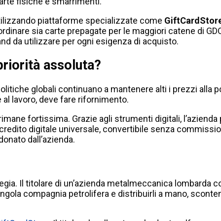
carte fisiche e smarrimenti.
 Utilizzando piattaforme specializzate come
GiftCardStor
 ordinare sia carte prepagate per le maggiori catene di GD
and da utilizzare per ogni esigenza di acquisto.
priorità assoluta?
politiche globali continuano a mantenere alti i prezzi all
 al lavoro, deve fare rifornimento.
imane fortissima. Grazie agli strumenti digitali, l’azienda
redito digitale universale, convertibile senza commissioni p
onato dall’azienda.
gia. Il titolare di un’azienda metalmeccanica lombarda co
 singola compagnia petrolifera e distribuirli a mano, scont