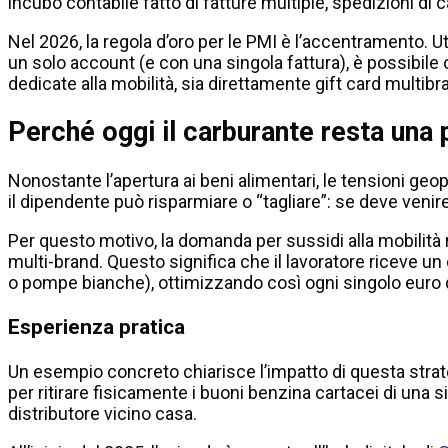
incubo contabile fatto di fatture multiple, spedizioni di 
Nel 2026, la regola d’oro per le PMI è l’accentramento.
un solo account (e con una singola fattura), è possibile
dedicate alla mobilità, sia direttamente gift card multibr
Perché oggi il carburante resta una 
Nonostante l’apertura ai beni alimentari, le tensioni geo
il dipendente può risparmiare o “tagliare”: se deve venire
Per questo motivo, la domanda per sussidi alla mobilità r
multi-brand. Questo significa che il lavoratore riceve un c
o pompe bianche), ottimizzando così ogni singolo euro d
Esperienza pratica
Un esempio concreto chiarisce l’impatto di questa strate
per ritirare fisicamente i buoni benzina cartacei di una
distributore vicino casa.