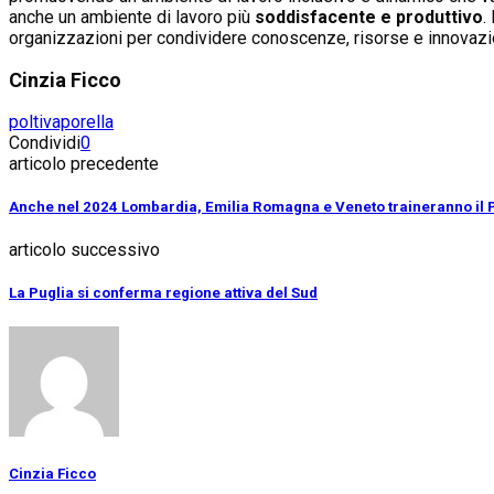
anche un ambiente di lavoro più
soddisfacente e produttivo
.
organizzazioni per condividere conoscenze, risorse e innovazion
Cinzia Ficco
polti
vaporella
Condividi
0
articolo precedente
Anche nel 2024 Lombardia, Emilia Romagna e Veneto traineranno il P
articolo successivo
La Puglia si conferma regione attiva del Sud
Cinzia Ficco