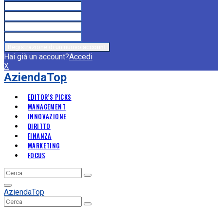
Hai già un account?
Accedi
X
AziendaTop
EDITOR’S PICKS
MANAGEMENT
INNOVAZIONE
DIRITTO
FINANZA
MARKETING
FOCUS
Search
Search
for:
Primary
AziendaTop
Menu
Search
Search
for: