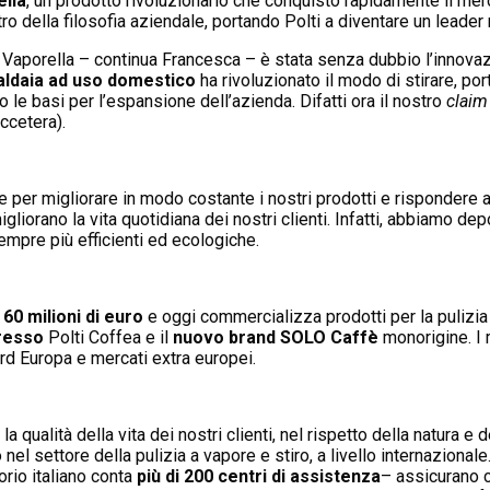
ella
, un prodotto rivoluzionario che conquistò rapidamente il mer
 della filosofia aziendale, portando Polti a diventare un leader n
i Vaporella – continua Francesca – è stata senza dubbio l’innov
aldaia ad uso domestico
ha rivoluzionato il modo di stirare, po
 le basi per l’espansione dell’azienda. Difatti ora il nostro
claim
ccetera).
ne per migliorare in modo costante i nostri prodotti e rispondere
liorano la vita quotidiana dei nostri clienti. Infatti, abbiamo de
sempre più efficienti ed ecologiche.
 60 milioni di euro
e oggi commercializza prodotti per la pulizi
resso
Polti Coffea e il
nuovo brand
SOLO Caffè
monorigine. I 
rd Europa e mercati extra europei.
a qualità della vita dei nostri clienti, nel rispetto della natura e
el settore della pulizia a vapore e stiro, a livello internazionale.
torio italiano conta
più di 200 centri di assistenza
– assicurano c