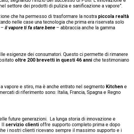
cato, segnando l’inizio del successo di Polti. L’innovazione e
el settore dei prodotti di pulizia e sanificazione a vapore”.
azione che ha permesso di trasformare la nostra
piccola realtà
rtando nelle case una tecnologia che prima era riservata solo
–
il vapore ti fa stare bene
– abbraccia anche la gamma
 alle esigenze dei consumatori. Questo ci permette di rimanere
positato
oltre 200 brevetti in questi 46 anni
che testimoniano
a a vapore e stiro, ma è anche entrato nel segmento
Kitchen
e
mercati di riferimento sono: Italia, Francia, Spagna e Regno
 delle future generazioni. La lunga storia di innovazione e
 Il
servizio clienti
offre supporto completo prima e dopo
he i nostri clienti ricevano sempre il massimo supporto e i