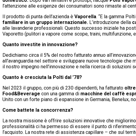
domestico.
Dopo vari tentativi e prototipi, nacque
Polti Vapor
l’attenzione alle esigenze dei consumatori sono rimaste al centro
Il prodotto di punta dell’azienda è
Vaporella
. “E la gamma Polt
familiare in un gruppo internazionale.
L’introduzione della
c
alle lavanderie professionali. Questo successo iniziale ha posto
Vaporetto (pulitori a vapore come scope, traini, multifunzione, e
Quanto investite in innovazione?
Dedichiamo circa il 5% del nostro fatturato annuo all’innovazio
all’avanguardia nel settore e sviluppare nuove tecnologie che mig
il nostro impegno nell’innovazione e nella ricerca di soluzioni 
Quanto è cresciuta la Polti dal ’78?
Nel 2023 il gruppo, con più di 230 dipendenti, ha fatturato
oltre
Food&Beverage
con una gamma di
macchine del caffè
esp
Unito con un forte piano di espansione in Germania, Benelux, no
Come battete la concorrenza?
La nostra missione è offrire soluzioni innovative che migliorino l
professionalità ci ha permesso di essere il punto di riferimento n
l’acquisto. La nostra rete di assistenza capillare – che sul terri