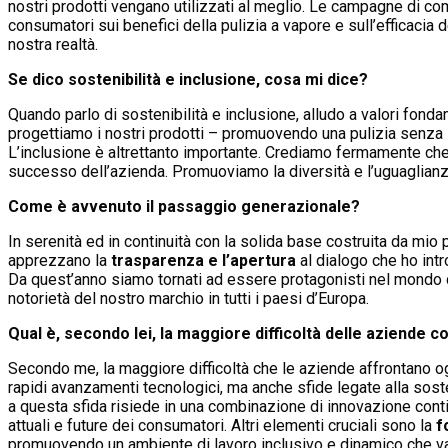
nostri prodotti vengano utilizzati al meglio. Le campagne di c
consumatori sui benefici della pulizia a vapore e sull’efficacia 
nostra realtà.
Se dico sostenibilità e inclusione, cosa mi dice?
Quando parlo di sostenibilità e inclusione, alludo a valori fon
progettiamo i nostri prodotti – promuovendo una pulizia senza
L’inclusione è altrettanto importante. Crediamo fermamente che un
successo dell’azienda. Promuoviamo la diversità e l’uguaglianza 
Come è avvenuto il passaggio generazionale?
In serenità ed in continuità con la solida base costruita da mi
apprezzano la
trasparenza e l’apertura
al dialogo che ho intr
Da quest’anno siamo tornati ad essere protagonisti nel mondo
notorietà del nostro marchio in tutti i paesi d’Europa.
Qual è, secondo lei, la maggiore difficoltà delle aziende 
Secondo me, la maggiore difficoltà che le aziende affrontano og
rapidi avanzamenti tecnologici, ma anche sfide legate alla sos
a questa sfida risiede in una combinazione di innovazione contin
attuali e future dei consumatori. Altri elementi cruciali sono la
f
promuovendo un ambiente di lavoro inclusivo e dinamico che valo