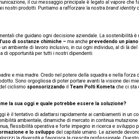
omunicazione, il cui messaggio principale è legato al vapore che 
dei nostri prodotti. Puntiamo a rafforzare la nostra
brand identity
c
damentali che guidano ogni decisione aziendale. La sostenibilità 
l’uso di sostanze chimiche –
ma anche
prevedendo un piano 
 ambiente di lavoro inclusivo, in cui ogni individuo, al di là del 
di opportunità per tutti i nostri dipendenti.
o padre e mia madre. Credo nel potere della squadra e nella forza
odotto. Sono orgogliosa di poter portare avanti la visione dei miei
 del ciclismo
sponsorizzando
il
Team Polti Kometa
che ci sta 
come la sua oggi e quale potrebbe essere la soluzione?
gi è il tentativo di adattarsi rapidamente ai cambiamenti in un 
tenibilità ambientale, dinamiche di mercato in continua mutazion
ua, flessibilità operativa e forte impegno in ricerca e sviluppo p
ormazione e lo sviluppo
del capitale umano. Le aziende devono
rizzi la diversità e favorisca la crescita professionale. Questo 