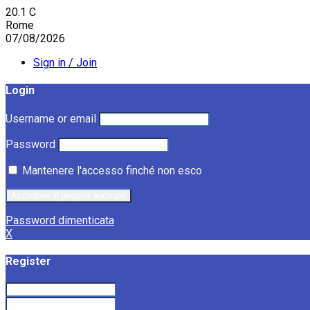
20.1
C
Rome
07/08/2026
Sign in / Join
Login
Username or email
Password
Mantenere l'accesso finché non esco
Password dimenticata
X
Register