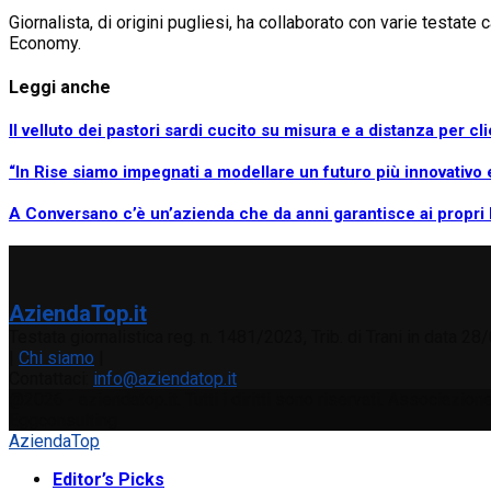
Giornalista, di origini pugliesi, ha collaborato con varie testat
Economy.
Leggi anche
Il velluto dei pastori sardi cucito su misura e a distanza per cl
“In Rise siamo impegnati a modellare un futuro più innovativo 
A Conversano c’è un’azienda che da anni garantisce ai propri 
AziendaTop.it
Testata giornalistica reg. n. 1481/2023, Trib. di Trani in data 2
|
Chi siamo
|
Contattaci:
info@aziendatop.it
@2026 - aziendatop.it. Tutti i diritti sono riservati. Associaz
Eggconsulting
AziendaTop
Editor’s Picks