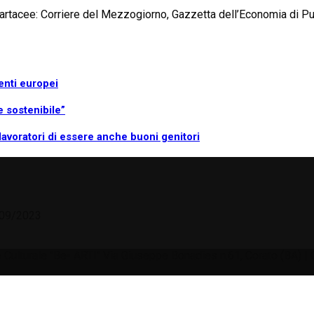
e cartacee: Corriere del Mezzogiorno, Gazzetta dell’Economia di Pu
ienti europei
e sostenibile”
lavoratori di essere anche buoni genitori
8/09/2023
ione Culturale "Be- ARTI" Via Giuseppe Bonadies n.61, Corato (BA