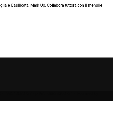
glia e Basilicata, Mark Up. Collabora tuttora con il mensile
) | CF : 93540080723 - p.IVA : 08823300721 - Powered by