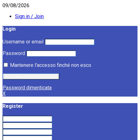
09/08/2026
Sign in / Join
Login
Username or email
Password
Mantenere l'accesso finché non esco
Password dimenticata
X
Register