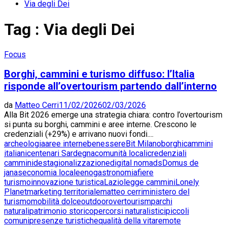
Via degli Dei
Tag : Via degli Dei
Focus
Borghi, cammini e turismo diffuso: l’Italia
risponde all’overtourism partendo dall’interno
da
Matteo Cerri
11/02/2026
02/03/2026
Alla Bit 2026 emerge una strategia chiara: contro l’overtourism
si punta su borghi, cammini e aree interne. Crescono le
credenziali (+29%) e arrivano nuovi fondi....
archeologia
aree interne
benessere
Bit Milano
borghi
cammini
italiani
centenari Sardegna
comunità locali
credenziali
cammini
destagionalizzazione
digital nomads
Domus de
janas
economia locale
enogastronomia
fiere
turismo
innovazione turistica
Lazio
legge cammini
Lonely
Planet
marketing territoriale
matteo cerri
ministero del
turismo
mobilità dolce
outdoor
overtourism
parchi
naturali
patrimonio storico
percorsi naturalistici
piccoli
comuni
presenze turistiche
qualità della vita
remote