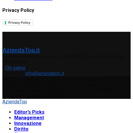
Privacy Policy
Privacy Policy
AziendaTop.it
Testata giornalistica reg. n. 1481/2023, Trib. di Trani in data
28/09/2023
|
Chi siamo
|
Contattaci:
info@aziendatop.it
@2026 - aziendatop.it. Tutti i diritti sono riservati.
Associazione Culturale "Be- ARTI" Via Giuseppe Bonadies
n.61, Corato (BA) | CF : 93540080723 - p.IVA : 08823300721 -
Powered by Eggconsulting
AziendaTop
Editor’s Picks
Management
Innovazione
Diritto