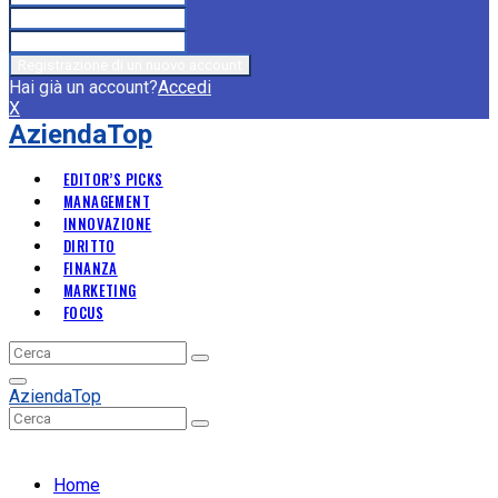
Hai già un account?
Accedi
X
AziendaTop
EDITOR’S PICKS
MANAGEMENT
INNOVAZIONE
DIRITTO
FINANZA
MARKETING
FOCUS
Search
Search
for:
Primary
AziendaTop
Menu
Search
Search
for:
Home