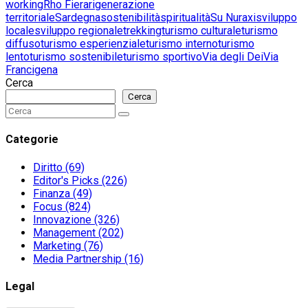
working
Rho Fiera
rigenerazione
territoriale
Sardegna
sostenibilità
spiritualità
Su Nuraxi
sviluppo
locale
sviluppo regionale
trekking
turismo culturale
turismo
diffuso
turismo esperienziale
turismo interno
turismo
lento
turismo sostenibile
turismo sportivo
Via degli Dei
Via
Francigena
Cerca
Cerca
Search
Search
for:
Categorie
Diritto
(69)
Editor's Picks
(226)
Finanza
(49)
Focus
(824)
Innovazione
(326)
Management
(202)
Marketing
(76)
Media Partnership
(16)
Legal