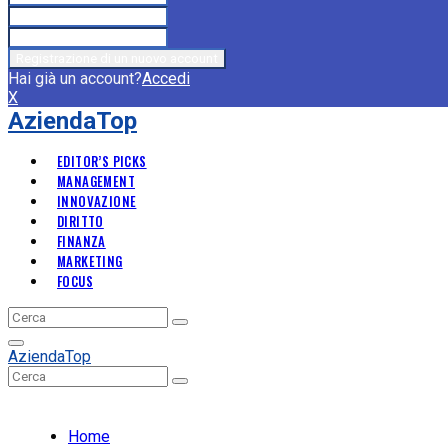
Hai già un account?
Accedi
X
AziendaTop
EDITOR’S PICKS
MANAGEMENT
INNOVAZIONE
DIRITTO
FINANZA
MARKETING
FOCUS
Search
Search
for:
Primary
AziendaTop
Menu
Search
Search
for:
Home