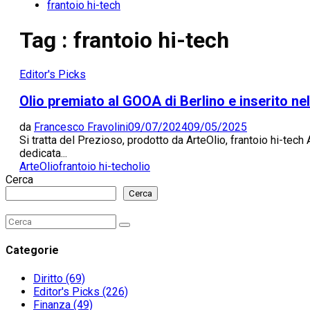
frantoio hi-tech
Tag : frantoio hi-tech
Editor's Picks
Olio premiato al GOOA di Berlino e inserito ne
da
Francesco Fravolini
09/07/2024
09/05/2025
Si tratta del Prezioso, prodotto da ArteOlio, frantoio hi-tech
dedicata...
ArteOlio
frantoio hi-tech
olio
Cerca
Cerca
Search
Search
for:
Categorie
Diritto
(69)
Editor's Picks
(226)
Finanza
(49)