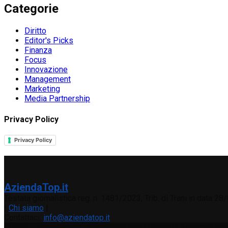
Categorie
Diritto
Editor's Picks
Finanza
Focus
Innovazione
Management
Marketing
Media Partnership
Privacy Policy
Privacy Policy
AziendaTop.it
Testata giornalistica reg. n. 1481/2023, Trib. di Trani in data 2
|
Chi siamo
|
Contattaci:
info@aziendatop.it
@2026 - aziendatop.it. Tutti i diritti sono riservati. Associaz